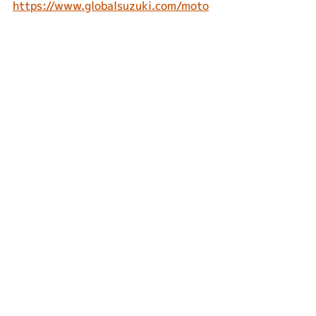
https://www.globalsuzuki.com/moto
rcycle/race/teamsuzukicnchallenge/
2025/
写真提供：SUZUKI
最新記事
すべて表示