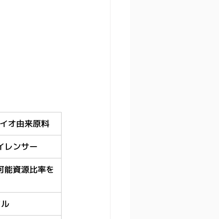
%バイオ由来原料
サイレンサー
生可能資源比率を
イル