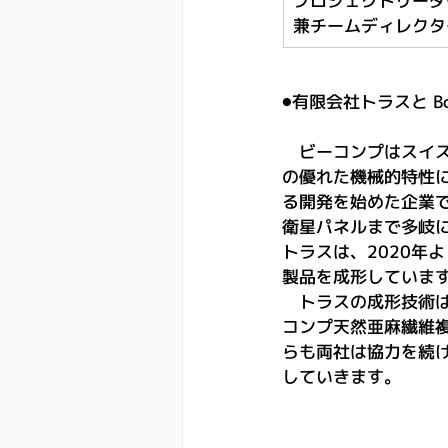
プロジェクトリーダ
兼チームディレクタ
⚫有限会社トラスと Bc
　ビーコンプはスイス
の優れた機械的特性
る開発を始めた企業
衛星パネルまで多岐
トラスは、2020年
製品を成形していま
　トラスの成形技術
コンプ天然亜麻繊維
らも両社は協力を続
していきます。