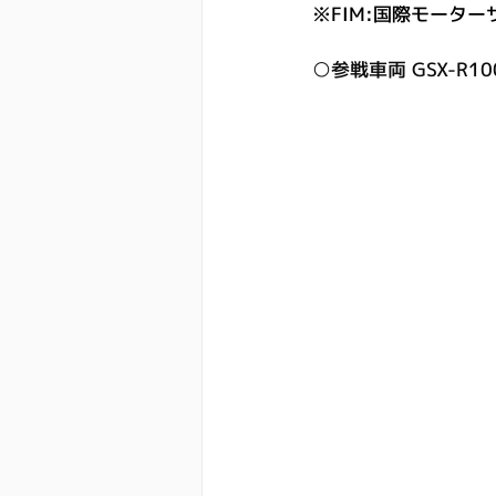
※FIM:国際モータ
○参戦車両 GSX-R100