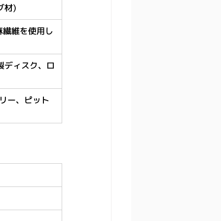
゙材)
亜麻繊維を使用し
製ディスク、ロ
テリー、ピット