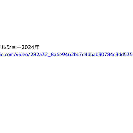
ルショー2024年
tatic.com/video/282a32_8a6e9462bc7d4dbab30784c3dd53