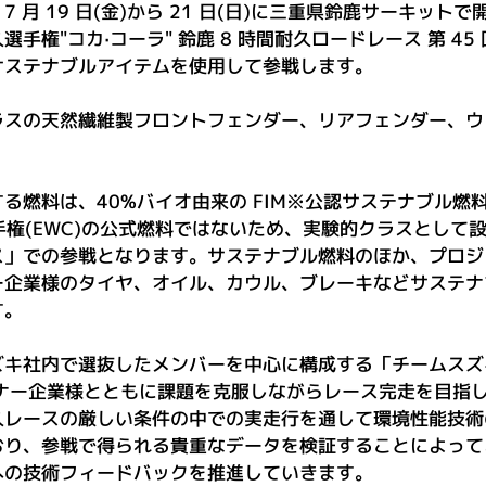
 月 19 日(金)から 21 日(日)に三重県鈴鹿サーキットて
耐久選手権"コカ·コーラ" 鈴鹿 8 時間耐久ロードレース 第 4
サステナブルアイテムを使用して参戦します。
ラスの天然繊維製フロントフェンダー、リアフェンダー、ウ
る燃料は、40%バイオ由来の FIM※公認サステナブル燃
選手権(EWC)の公式燃料ではないため、実験的クラスとして
ス」での参戦となります。サステナブル燃料のほか、プロジ
ー企業様のタイヤ、オイル、カウル、ブレーキなどサステナ
す。
キ社内で選抜したメンバーを中心に構成する「チームスズキ
トナー企業様とともに課題を克服しながらレース完走を目指
久レースの厳しい条件の中での実走行を通して環境性能技術
おり、参戦で得られる貴重なデータを検証することによって
への技術フィードバックを推進していきます。