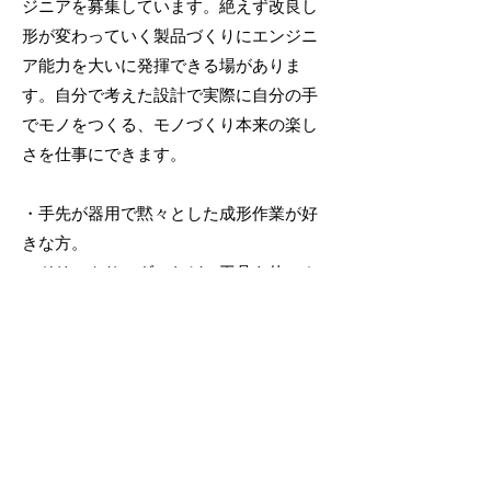
ジニアを募集しています。絶えず改良し
形が変わっていく製品づくりにエンジニ
ア能力を大いに発揮できる場がありま
す。自分で考えた設計で実際に自分の手
でモノをつくる、モノづくり本来の楽し
さを仕事にできます。
・手先が器用で黙々とした成形作業が好
きな方。
・ドリルやサンダーなどの工具を使いカ
ット作業をしたり等アッセンブリの作業
に興味のある方。
・製品の接着など、静かに精密な作業を
するのが好きな方。
・CADを扱うことができる程のPCスキル
があり、設計を考案する力のある方。
…等々