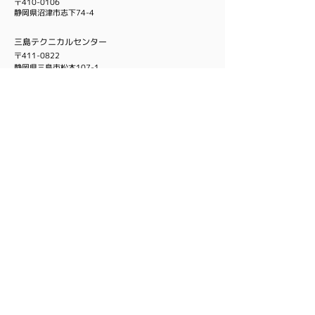
〒410-0106
​静岡県沼津市志下74-4
三島​テクニカルセンター
〒411-0822
​静岡県三島市松本107-1
イノベーション・オフィス
〒411-0934
静岡県駿東郡長泉町下長窪1002-1
静岡県医療健康産業研究開発センター内 ３F
お問い合わせ
055-977-9922
電話
055-977-9925
FAX
メールフォームによるお問い合わせ
MAIL
Copyrights © 2023 Tras All Rights Reserved.
Privacy policy